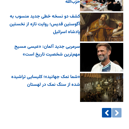
حزب‌الله
کشف دو نسخه خطی جدید منسوب به
آگوستین قدیس؛ روایت تازه از نخستین
پادشاه اسرائیل
سرمربی جدید آلمان: «عیسی مسیح
مهم‌ترین شخصیت تاریخ است»
«شما نمک جهانید»؛ کلیسایی تراشیده
شده از سنگ نمک در لهستان