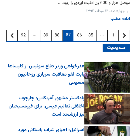
موصل هزار و 600 زن اقلیت ایزدی را ربود....
چهارشنبه، ۱۴ مرداد، ۱۳۹۴
ادامه مطلب
...
87
...
92
89
88
86
85
1
مسیحیت
عذرخواهی وزیر دفاع سوئیس از کلیساها
بابت لغو معافیت سربازی روحانیون
مسیحی
پادکستر مشهور آمریکایی: چارچوب
اخلاقی تعالیم عیسی، برای غیرمسیحیان
نیز ارزشمند است
اسرائیل: احیای شراب باستانی مورد