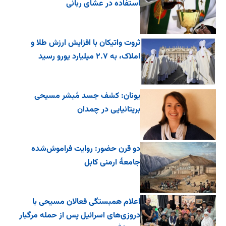
استفاده در عشای ربانی
ثروت واتیکان با افزایش ارزش طلا و
املاک، به ۲.۷ میلیارد یورو رسید
یونان: کشف جسد مُبشر مسیحی
بریتانیایی در چمدان
دو قرن حضور: روایت فراموش‌شده
جامعۀ ارمنی کابل
اعلام همبستگی فعالان مسیحی با
دروزی‌های اسرائیل پس از حمله مرگبار