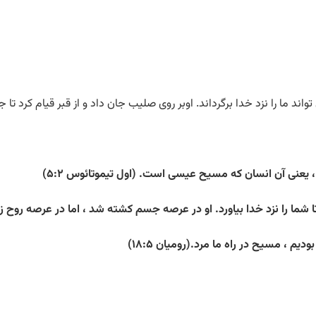
ا را نزد خدا برگرداند. اوبر روی صلیب جان داد و از قبر قیام کرد تا جریم
 یعنی آن انسان که مسیح عیسی است. (اول تیموتائوس ۵:۲)
تا شما را نزد خدا بیاورد. او در عرصه جسم کشته شد ، اما در عرصه روح زند
یم ، مسیح در راه ما مرد.(رومیان ۱۸:۵)