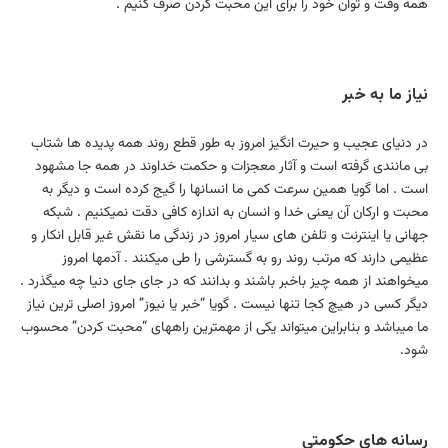
همه وقت و توان خود را برای این محبت كردن صرف كنیم .
نیاز ما به خبر
در دنیای عجیب و حیرت انگیز امروز به طور قطع روند همه پدیده ها شتاب
بی مانندی گرفته است و آثار معجزات و حكمت خداوند در همه جا مشهود
است . اما گویا همین سرعت كمی ما انسانها را گیج كرده است و دیگر به
محبت و اركان آن یعنی خدا و انسان به اندازه كافی دقت نمیكنیم . شبكه
جهانی یا اینترنت و تلفن های سیار امروز در زندگی ما نقش غیر قابل انكار و
عظیمی دارند كه مرتب روند رو به گسترشی را طی میكنند . آدمها امروز
میخواهند از همه چیز باخبر باشند و بدانند كه در جای جای دنیا چه میگذرد .
دیگر كسی در هیچ كجا تنها نیست . گویا “خبر یا نیوز” امروز اصلی ترین نیاز
ما میباشد و بنابراین میتواند یكی از مهمترین راههای “محبت كردن” محسوب
شود.
رسانه های حكومتی