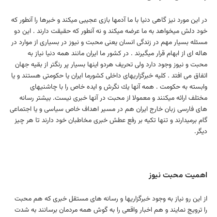
در این مورد نیز گاهی دنیا با ما آدمها بازی عجیبی میكند و خبرها را آنطور كه
خود دلش میخواهد به ما عرضه میكند و نه آنطور كه حقیقت دارند . این دو
مسئله بسیار مهم در زندگی انسان یعنی محبت و نیوز در بسیاری از موارد در
هاله ای از ابهام قرار میگیرند . در كشور ما ایران مانند همه دنیا نیاز به
محبت و نیوز وجود دارد ولی تحریف هردو اینها بسیار پر رنگتر از بقیه جهان
اتفاق می افتد . كلیه خبرگزاریهای داخلی كشورما ایران یا حكومتی هستند و یا
وابسته به حكومت . همه آنها یك نگرش و ایده خاص را با چاشنیهای
مختلف ارائه میكنند و معمولا از محبت در آنها خبری نیست. بیشتر رسانه
های فارسی زبان خارج ایران هم در مسیر اهداف خاص سیاسی و یا اجتماعی
گام برمیدارند و تنها تكیه بر رفع عطش خبری مخاطبان خود دارند تا هر چیز
دیگر.
اهمیت محبت نیوز
از این رو نیاز به وجود خبرگزاریها و رسانه های مستقل خبری كه هم محبت
را ترویج نمایند و هم اخبار واقعی را به گوش همه مردمان برسانند به شدت