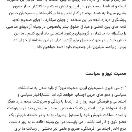
است و نه فقط مسیحیان . از این رو تلاش میكنیم با انتشار اخبار حقوق
بشری مربوط به همه مردم در كنار اخبار جفا بر كلیساها و مسیحیان ضمن
روشنگری درباره آنچه در این منطقه از جهان میگذرد ، اجرای صحیح تعهد
نامه های بین المللی و میثاق حقوق بشر بخصوص در زمینه آزادیهای مذهبی
را پیگیرانه به حاكمان و گروههای پرنفوذ اجتماعی یاد آوری كنیم . ما این
تلاش خود را در جهت حصول برای آزادی ادیان در این منطقه از جهان كه
بیش از یكصد میلیون نفر جمعیت دارد ادامه خواهیم داد .
محبت نیوز و سیاست
” آژانس خبری مسیحیان ایران، محبت نیوز” از وارد شدن به مناقشات
سیاسی و دعواهای حزبی اجتناب خواهد كرد اما انتشاراخبار سیاسی و
اجتماعی و فرهنگی مهم روز را كه ارتباط با زندگی و سرنوشت مردم دارد هرگز
از یاد نخواهد برد.از آنجایی که یک شخص ایماندار مسیحی باید در سرنوشت
و آینده مملکت خویش خود را مسئول وشریک بداند و در جامعه خویش یک
عضو لایق و کار آمد باشد ، می بایست در این زمینه اطلاعات به روز داشت،
درج اخبار اجتماعی، فرهنگی، هنری و علمی نیز بخشی از رسالت ما برای