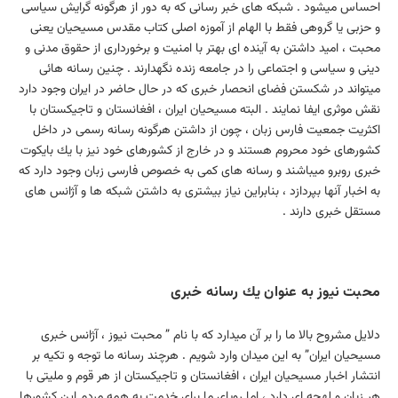
احساس میشود . شبكه های خبر رسانی كه به دور از هرگونه گرایش سیاسی
و حزبی یا گروهی فقط با الهام از آموزه اصلی كتاب مقدس مسیحیان یعنی
محبت ، امید داشتن به آینده ای بهتر با امنیت و برخورداری از حقوق مدنی و
دینی و سیاسی و اجتماعی را در جامعه زنده نگهدارند . چنین رسانه هائی
میتواند در شكستن فضای انحصار خبری كه در حال حاضر در ایران وجود دارد
نقش موثری ایفا نمایند . البته مسیحیان ایران ، افغانستان و تاجیكستان با
اكثریت جمعیت فارس زبان ، چون از داشتن هرگونه رسانه رسمی در داخل
كشورهای خود محروم هستند و در خارج از كشورهای خود نیز با یك بایكوت
خبری روبرو میباشند و رسانه های كمی به خصوص فارسی زبان وجود دارد كه
به اخبار آنها بپردازد ، بنابراین نیاز بیشتری به داشتن شبكه ها و آژانس های
مستقل خبری دارند .
محبت نیوز به عنوان یك رسانه خبری
دلایل مشروح بالا ما را بر آن میدارد كه با نام ” محبت نیوز ، آژانس خبری
مسیحیان ایران” به این میدان وارد شویم . هرچند رسانه ما توجه و تكیه بر
انتشار اخبار مسیحیان ایران ، افغانستان و تاجیكستان از هر قوم و ملیتی با
هر زبان و لهجه ای دارد ، اما رویای ما برای خدمت به همه مردم این كشورها