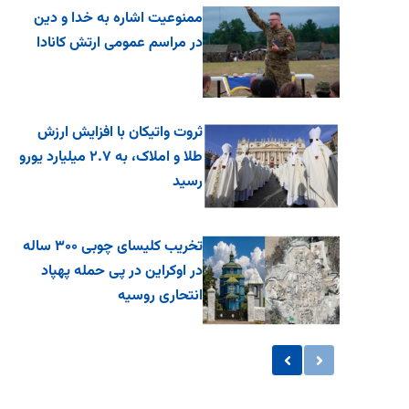
ممنوعیت اشاره به خدا و دین
در مراسم عمومی ارتش کانادا
ثروت واتیکان با افزایش ارزش
طلا و املاک، به ۲.۷ میلیارد یورو
رسید
تخریب کلیسای چوبی ۳۰۰ ساله
در اوکراین در پی حمله پهپاد
انتحاری روسیه