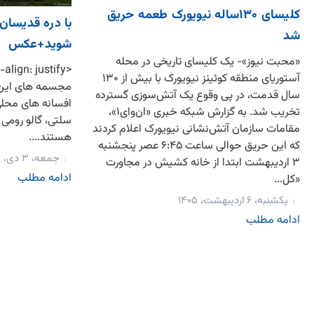
کلیسای ۱۳۰ساله نیویورک طعمه حریق
با دره قدیسان 
شد
شوید+عکس
«محبت نیوز»- یک کلیسای تاریخی در محله
آستوریای منطقه کوئینز نیویورک با بیش از ۱۳۰
مجسمه های این 
سال قدمت، در پی وقوع یک آتش‌سوزی گسترده
افسانه های محلی 
تخریب شد. به گزارش شبکه خبری «ان‌وای‌۱»،
سلتی، گالو رومی
مقامات سازمان آتش‌نشانی نیویورک اعلام کردند
هستند....
که این حریق حوالی ساعت ۶:۴۵ عصر پنجشنبه
جمعه، ۳ دی، ۱۳۹۵
۳ اردیبهشت ابتدا از خانه کشیش در مجاورت
ادامه مطلب
«کل...
یکشنبه، ۶ اردیبهشت، ۱۴۰۵
ادامه مطلب