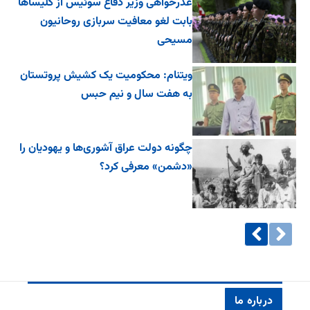
عذرخواهی وزیر دفاع سوئیس از کلیساها
بابت لغو معافیت سربازی روحانیون
مسیحی
ویتنام: محکومیت یک کشیش پروتستان
به هفت سال و نیم حبس
چگونه دولت عراق آشوری‌ها و یهودیان را
«دشمن» معرفی کرد؟
درباره ما