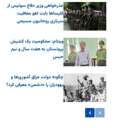
عذرخواهی وزیر دفاع سوئیس از
کلیساها بابت لغو معافیت
سربازی روحانیون مسیحی
ویتنام: محکومیت یک کشیش
پروتستان به هفت سال و نیم
حبس
چگونه دولت عراق آشوری‌ها و
یهودیان را «دشمن» معرفی کرد؟