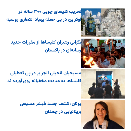
تخریب کلیسای چوبی ۳۰۰ ساله در
اوکراین در پی حمله پهپاد انتحاری روسیه
نگرانی رهبران کلیساها از مقررات جدید
رسانه‌ای در پاکستان
مسیحیان انجیلی الجزایر در پی تعطیلی
کلیساها به عبادت مخفیانه روی آورده‌اند
یونان: کشف جسد مُبشر مسیحی
بریتانیایی در چمدان