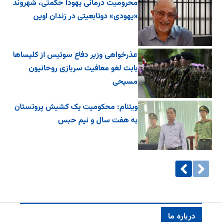
محرومیت درمانی یهودا حکمتی، شهروند
«یهودی» دوتابعیتی در زندان اوین
عذرخواهی وزیر دفاع سوئیس از کلیساها
بابت لغو معافیت سربازی روحانیون
مسیحی
ویتنام: محکومیت یک کشیش پروتستان
به هفت سال و نیم حبس
درباره ما