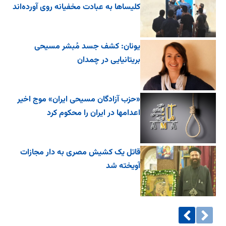
کلیساها به عبادت مخفیانه روی آورده‌اند
یونان: کشف جسد مُبشر مسیحی
بریتانیایی در چمدان
«حزب آزادگان مسیحی ایران» موج اخیر
اعدامها در ایران را محکوم کرد
قاتل یک کشیش مصری به دار مجازات
آویخته شد