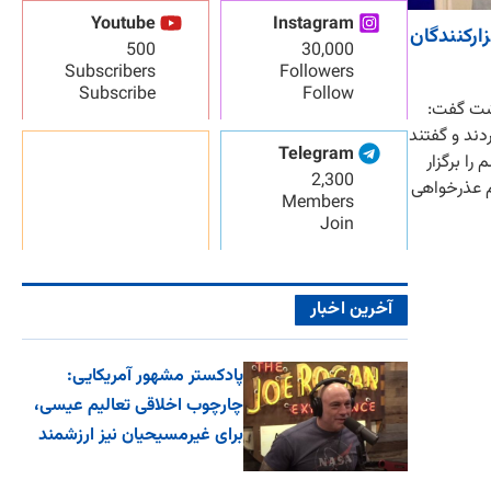
Youtube
Instagram
رکنندگان
500
30,000
Subscribers
Followers
Subscribe
Follow
اشت گفت:
دند و گفتند
Telegram
را برگزار
2,300
م عذرخواهی
Members
Join
آخرین اخبار
پادکستر مشهور آمریکایی:
چارچوب اخلاقی تعالیم عیسی،
برای غیرمسیحیان نیز ارزشمند
اس...