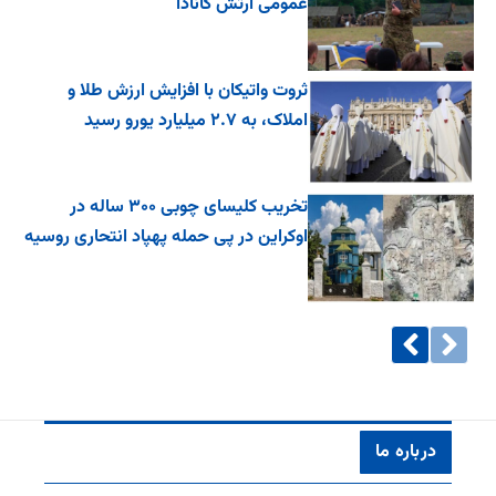
عمومی ارتش کانادا
ثروت واتیکان با افزایش ارزش طلا و
املاک، به ۲.۷ میلیارد یورو رسید
تخریب کلیسای چوبی ۳۰۰ ساله در
اوکراین در پی حمله پهپاد انتحاری روسیه
درباره ما