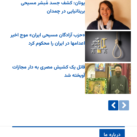
یونان: کشف جسد مُبشر مسیحی
بریتانیایی در چمدان
«حزب آزادگان مسیحی ایران» موج اخیر
اعدامها در ایران را محکوم کرد
قاتل یک کشیش مصری به دار مجازات
آویخته شد
درباره ما