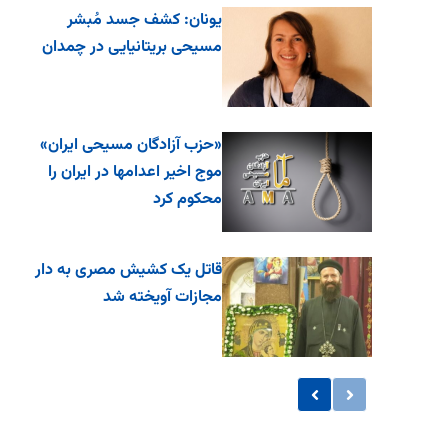
یونان: کشف جسد مُبشر
مسیحی بریتانیایی در چمدان
«حزب آزادگان مسیحی ایران»
موج اخیر اعدامها در ایران را
محکوم کرد
قاتل یک کشیش مصری به دار
مجازات آویخته شد