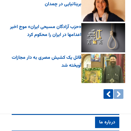
بریتانیایی در چمدان
«حزب آزادگان مسیحی ایران» موج اخیر
اعدامها در ایران را محکوم کرد
قاتل یک کشیش مصری به دار مجازات
آویخته شد
درباره ما