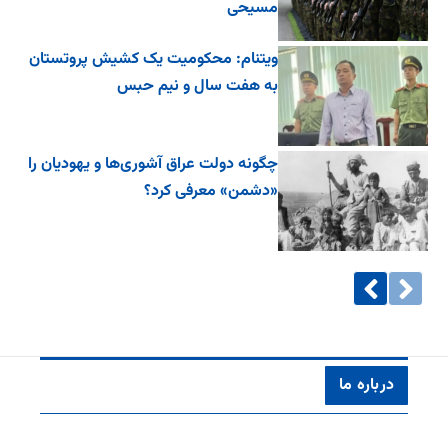
مسیحی
ویتنام: محکومیت یک کشیش پروتستان
به هفت سال و نیم حبس
چگونه دولت عراق آشوری‌ها و یهودیان را
«دشمن» معرفی کرد؟
درباره ما