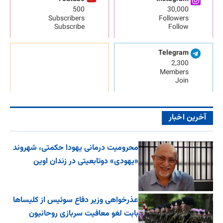
500
30,000
Subscribers
Followers
Subscribe
Follow
Telegram
2,300
Members
Join
آخرین اخبار
محرومیت درمانی یهودا حکمتی، شهروند
«یهودی» دوتابعیتی در زندان اوین
عذرخواهی وزیر دفاع سوئیس از کلیساها
بابت لغو معافیت سربازی روحانیون