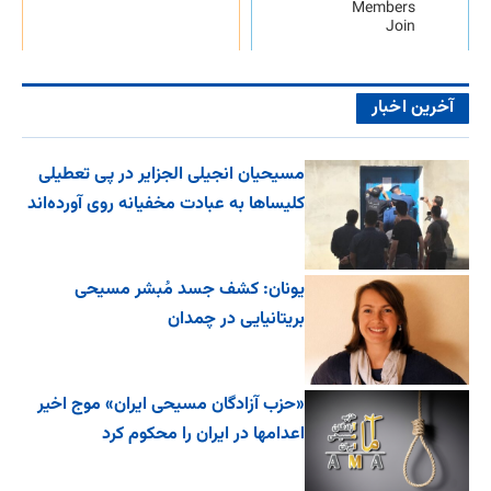
Members
Join
آخرین اخبار
مسیحیان انجیلی الجزایر در پی تعطیلی
کلیساها به عبادت مخفیانه روی آورده‌اند
یونان: کشف جسد مُبشر مسیحی
بریتانیایی در چمدان
«حزب آزادگان مسیحی ایران» موج اخیر
اعدامها در ایران را محکوم کرد