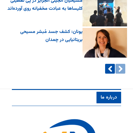
مسیحیان انجیلی الجزایر در پی تعطیلی
کلیساها به عبادت مخفیانه روی آورده‌اند
یونان: کشف جسد مُبشر مسیحی
بریتانیایی در چمدان
درباره ما