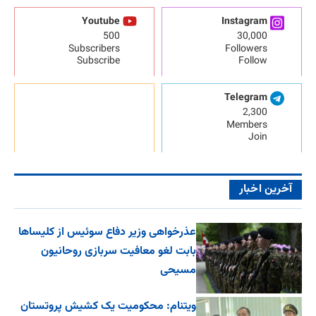
Youtube
Instagram
500
30,000
Subscribers
Followers
Subscribe
Follow
Telegram
2,300
Members
Join
آخرین اخبار
عذرخواهی وزیر دفاع سوئیس از کلیساها
بابت لغو معافیت سربازی روحانیون
مسیحی
ویتنام: محکومیت یک کشیش پروتستان