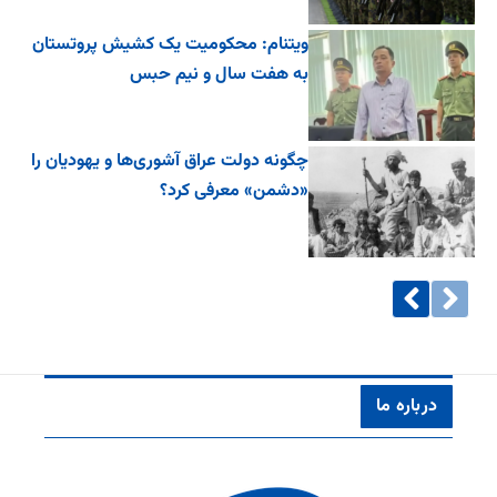
ویتنام: محکومیت یک کشیش پروتستان
به هفت سال و نیم حبس
چگونه دولت عراق آشوری‌ها و یهودیان را
«دشمن» معرفی کرد؟
درباره ما