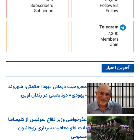
500
30,000
Subscribers
Followers
Subscribe
Follow
Telegram
2,300
Members
Join
آخرین اخبار
محرومیت درمانی یهودا حکمتی، شهروند
«یهودی» دوتابعیتی در زندان اوین
عذرخواهی وزیر دفاع سوئیس از کلیساها
بابت لغو معافیت سربازی روحانیون
مسیحی