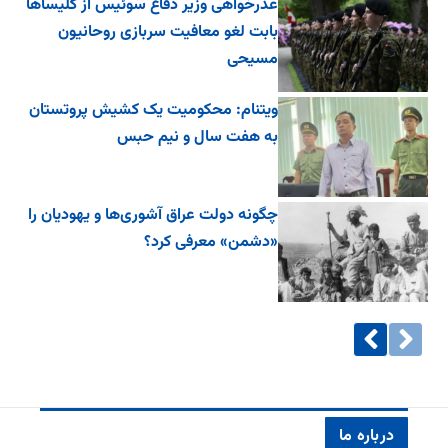
عذرخواهی وزیر دفاع سوئیس از کلیساها
بابت لغو معافیت سربازی روحانیون
مسیحی
ویتنام: محکومیت یک کشیش پروتستان
به هفت سال و نیم حبس
چگونه دولت عراق آشوری‌ها و یهودیان را
«دشمن» معرفی کرد؟
درباره ما