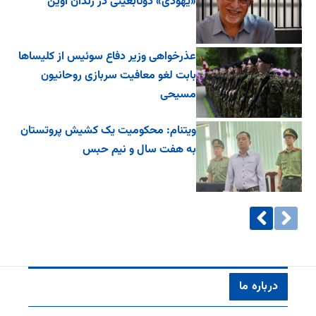
«یهودی» دوتابعیتی در زندان اوین
عذرخواهی وزیر دفاع سوئیس از کلیساها
بابت لغو معافیت سربازی روحانیون
مسیحی
ویتنام: محکومیت یک کشیش پروتستان
به هفت سال و نیم حبس
درباره ما