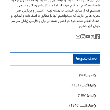
ایم. این امر را نه فقط یك وظیفه دینی بلكه یك رسالت ملی برای خود
قلمداد میكنیم . ما تیم حرفه ای اما مستقل خبر رسانی مسیحی
هستیم كه از سالها خدمت در زمینه تهیه ، انتشار و پردازش خبر
تجربه هایی داریم كه میخواهیم آنها را مطابق با اعتقادات و آرمانها و
اهداف اعلام شده خود در اختیار همه ایرانیان و فارسی زبانان سراسر
جهان قرار دهیم
دسته‌بندی‌ها
ادیان
(960)
افراط‌گرایی
(1101)
ایران
(1861)
جفا‌بر‌کلیسا
(1346)