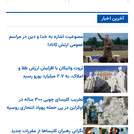
آخرین اخبار
ممنوعیت اشاره به خدا و دین در مراسم
عمومی ارتش کانادا
ثروت واتیکان با افزایش ارزش طلا و
املاک، به ۲.۷ میلیارد یورو رسید
تخریب کلیسای چوبی ۳۰۰ ساله در
اوکراین در پی حمله پهپاد انتحاری روسیه
نگرانی رهبران کلیساها از مقررات جدید