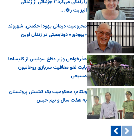
را زندگی می‌کرد”؛ جزئیاتی از زندگی
الیزابت ر�...
محرومیت درمانی یهودا حکمتی، شهروند
«یهودی» دوتابعیتی در زندان اوین
عذرخواهی وزیر دفاع سوئیس از کلیساها
بابت لغو معافیت سربازی روحانیون
مسیحی
ویتنام: محکومیت یک کشیش پروتستان
به هفت سال و نیم حبس