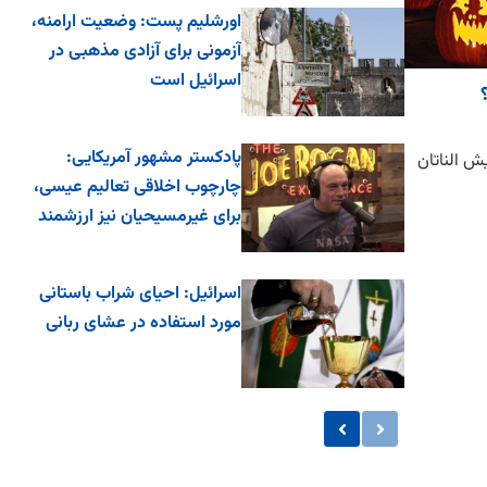
اورشلیم پست: وضعیت ارامنه،
آزمونی برای آزادی مذهبی در
اسرائیل است
پادکستر مشهور آمریکایی:
شیش الناتان
چارچوب اخلاقی تعالیم عیسی،
برای غیرمسیحیان نیز ارزشمند
اس...
اسرائیل: احیای شراب باستانی
مورد استفاده در عشای ربانی