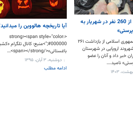
بازداشت بیش از 260 نفر در شهریار به
آيا تاريخچه هالووين را ميدانيد؟
پرستی»
<strong><span style="color:
نیروی انتظامی جمهوری اسلامی از بازداشت ۲۶۱
#000000;">منبع: کانال تلگرام «ک
شهروند اروپایی در شهرستان
باغستانی»</span></strong>...
ن خبر داد و آنان را عضو
دوشنبه، ۳ آبان، ۱۳۹۵
ی» نامید....
ادامه مطلب