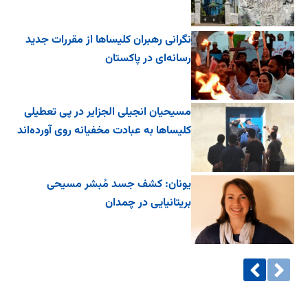
نگرانی رهبران کلیساها از مقررات جدید
رسانه‌ای در پاکستان
مسیحیان انجیلی الجزایر در پی تعطیلی
کلیساها به عبادت مخفیانه روی آورده‌اند
یونان: کشف جسد مُبشر مسیحی
بریتانیایی در چمدان