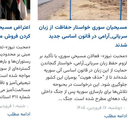
مسیحیان سوری خواستار حفاظت از زبان
اعتراض مسیحی
سریانی_آرامی در قانون اساسی جدید
کردن فروش مش
شدند
«محبت نیوز»-تص
مبنی بر محدودیت
«محبت نیوز»- فعالان مسیحی سوری، با تأکید بر
رستوران‌ها و باره
لزوم حفظ زبان سریانی_آرامی، خواستار گنجاندن
گسترده‌ای از س
حمایت از این زبان در قانون اساسی آتی سوریه
مواجه شده است. 
شده‌اند تا از “حذف هویت” بومیان این کشور
تبعیض‌آمیز و ن
جلوگیری شود. این درخواست در بحبوحه
مسالمت‌آمیز می‌
تلاش‌ها برای بازسازی سوریه پس از جنگ داخلی
شماره ۳۱۱ استانداری که سرو...
یک دهه‌ای مطرح شده است. جنگ ...
شنبه، ۱ فروردین، ۱۴۰۵
دوشنبه، ۱۷ فروردین، ۱۴۰۵
ادامه مطلب
ادامه مطلب