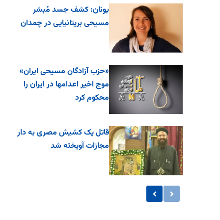
یونان: کشف جسد مُبشر
مسیحی بریتانیایی در چمدان
«حزب آزادگان مسیحی ایران»
موج اخیر اعدامها در ایران را
محکوم کرد
قاتل یک کشیش مصری به دار
مجازات آویخته شد