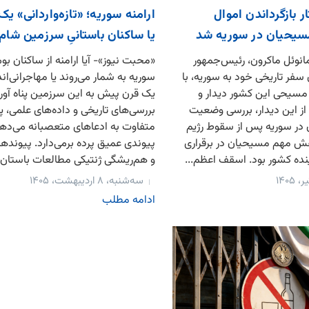
 بازگرداندن اموال
ارامنه سوریه؛ «تازه‌واردانی» ی
سیحیان در سوریه شد
یا ساکنان باستانیِ سرزمین شام
انوئل ماکرون، رئیس‌جمهور
«محبت نیوز»- آیا ارامنه از ساکنان بو
 سفر تاریخی خود به سوریه، با
سوریه به شمار می‌روند یا مهاجرانی‌ان
 مسیحی این کشور دیدار و
یک قرن پیش به این سرزمین پناه آورد
از این دیدار، بررسی وضعیت
بررسی‌های تاریخی و داده‌های علمی، 
در سوریه پس از سقوط رژیم
متفاوت به ادعاهای متعصبانه می‌دهد
نقش مهم مسیحیان در برقراری
پیوندی عمیق پرده برمی‌دارد. پیوندها
ینده کشور بود. اسقف اعظم...
و هم‌ریشگی ژنتیکی مطالعات باستان‌..
سه‌شنبه، ۸ اردیبهشت، ۱۴۰۵
ادامه مطلب