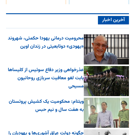
آخرین اخبار
محرومیت درمانی یهودا حکمتی، شهروند
«یهودی» دوتابعیتی در زندان اوین
عذرخواهی وزیر دفاع سوئیس از کلیساها
بابت لغو معافیت سربازی روحانیون
مسیحی
ویتنام: محکومیت یک کشیش پروتستان
به هفت سال و نیم حبس
چگونه دولت عراق آشوری‌ها و یهودیان را