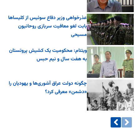
عذرخواهی وزیر دفاع سوئیس از کلیساها
بابت لغو معافیت سربازی روحانیون
مسیحی
ویتنام: محکومیت یک کشیش پروتستان
به هفت سال و نیم حبس
چگونه دولت عراق آشوری‌ها و یهودیان را
«دشمن» معرفی کرد؟