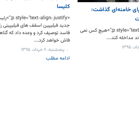
کلیسا
ای خامنه‌ای گذاشت:
<t-align: justify
ت
جدید فیلیپین اسقف های فیلیپینی را ر
<p style="text-align: justify;">هیچ کس نمی
فاسد توصیف کرد و وعده داد که گناهان
ند مداخله کند....
فاش خواهد کرد....
پنجشنبه، ۶ خرداد، ۱۳۹۵
ادامه مطلب