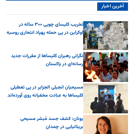
آخرین اخبار
تخریب کلیسای چوبی ۳۰۰ ساله در
اوکراین در پی حمله پهپاد انتحاری روسیه
نگرانی رهبران کلیساها از مقررات جدید
رسانه‌ای در پاکستان
مسیحیان انجیلی الجزایر در پی تعطیلی
کلیساها به عبادت مخفیانه روی آورده‌اند
یونان: کشف جسد مُبشر مسیحی
بریتانیایی در چمدان