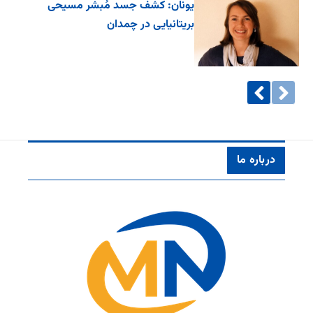
یونان: کشف جسد مُبشر مسیحی
بریتانیایی در چمدان
درباره ما