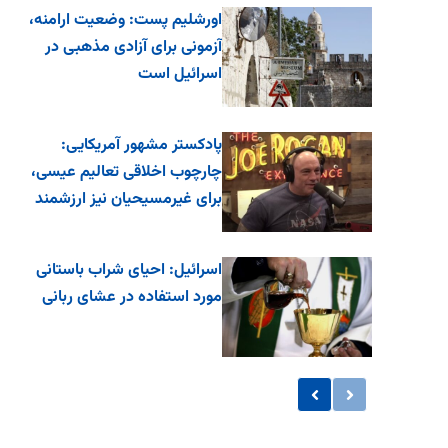
اورشلیم پست: وضعیت ارامنه،
آزمونی برای آزادی مذهبی در
اسرائیل است
پادکستر مشهور آمریکایی:
چارچوب اخلاقی تعالیم عیسی،
برای غیرمسیحیان نیز ارزشمند
اس...
اسرائیل: احیای شراب باستانی
مورد استفاده در عشای ربانی