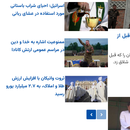
اسرائیل: احیای شراب باستانی
مورد استفاده در عشای ربانی
بل از
ممنوعیت اشاره به خدا و دین
در مراسم عمومی ارتش کانادا
ن را که قبل
 شلاق زد.
ثروت واتیکان با افزایش ارزش
طلا و املاک، به ۲.۷ میلیارد یورو
رسید