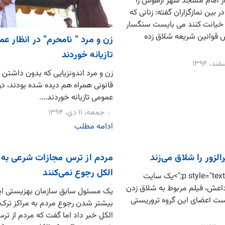
از امام مسجد شهر آرهوس را
 بين نمازگزاران گفته: زنانی که
خیانت کنند می بایست سنگسار
س قوانین شریعه شلاق زده
زن و مرد ” نامحرم” در انظار ع
تازیانه خوردند
زن و مرد اندونزیایی که بدون داشتن
قانونی همراه هم دیده شده بودند، در 
عمومی تازیانه خوردند....
جمعه، ۱۱ دی، ۱۳۹۴
ادامه مطلب
لزور را شلاق می‌زند
مردم از ترس مجازات شرعی به م
الکل رجوع نمی‌کنند
<p style="text-align: justify;">یک سایت
داعش، فیلم مربوط به شلاق زدن
یک مسئول سابق سازمان بهزیستی ایر
ست اعضای این گروه تروریستی
بیشتر شدن رجوع مردم به مراکز ترک ا
الکل خبر داد اما گفت که مردم از ت