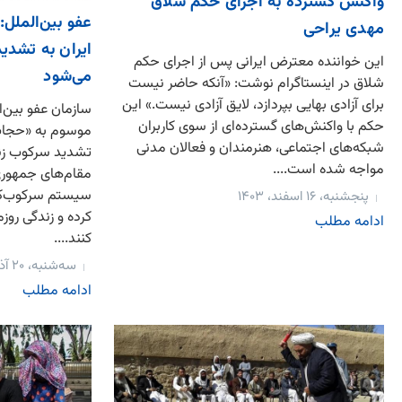
واکنش‌ گسترده به اجرای حکم شلاق
عفو بین‌الملل
مهدی یراحی
ایران به تشدی
این خواننده معترض ایرانی پس از اجرای حکم
می‌شود
شلاق در اینستاگرام نوشت: «آنکه حاضر نیست
برای آزادی بهایی بپردازد، لایق آزادی نیست.» این
سازمان عفو بین‌ال
حکم با واکنش‌های گسترده‌ای از سوی کاربران
موسوم به «حجاب 
شبکه‌های اجتماعی، هنرمندان و فعالان مدنی
تشدید سرکوب زنان
مواجه شده است....
مقام‌های جمهوری 
سیستم سرکوب‌کنن
پنجشنبه، ۱۶ اسفند، ۱۴۰۳
کرده و زندگی روزم
ادامه مطلب
کنند....
سه‌شنبه، ۲۰ آذر، ۱۴۰۳
ادامه مطلب