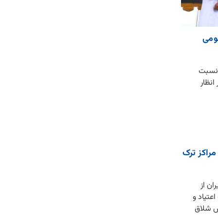
مومی
 نسبت
انظار
راکز ترک
ان از
عتیاد و
رس شلاق