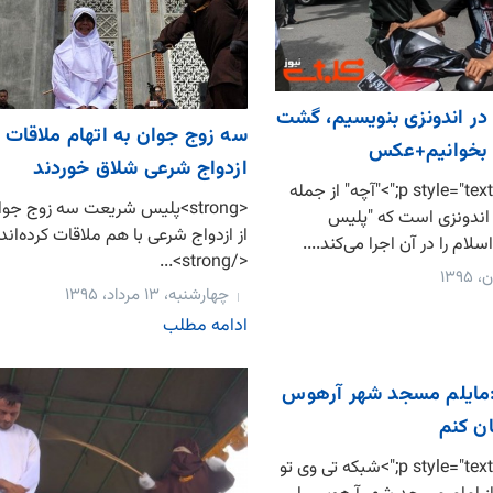
ر اندونزی بنویسیم، گشت
سه زوج جوان به اتهام ملاقات ق
ن بخوانیم+عکس
ازدواج شرعی شلاق خوردند
<p style="text-align: justify;">"آچه" از جمله
<strong>پلیس شریعت سه زوج جوا
اندونزی است که "پلیس
از ازدواج شرعی با هم ملاقات کرده‌اند
ام را در آن اجرا می‌کند....
</strong>...
چهارشنبه، ۱۳ مرداد، ۱۳۹۵
ادامه مطلب
 :مایلم مسجد شهر آرهوس
ان کنم
<p style="text-align: justify;">شبكه تی وی تو