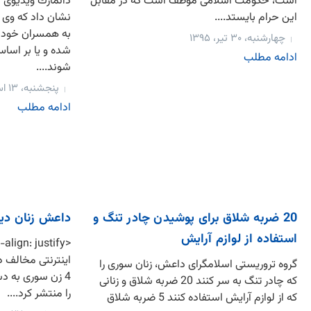
است، حکومت اسلامی موظف است که در مقابل
دانمارك ويديوی 
این حرام بایستد....
نشان داد که وی در
به همسران خود 
چهارشنبه، ۳۰ تیر، ۱۳۹۵
شده و یا بر اسا
ادامه مطلب
شوند....
پنجشنبه، ۱۳ اسفند، ۱۳۹۴
ادامه مطلب
20 ضربه شلاق برای پوشیدن چادر تنگ و
داعش زنان دیرا
استفاده از لوازم آرایش
اینترنتی مخالف 
گروه تروریستی اسلامگرای داعش، زنان سوری را
4 زن سوری به د
که چادر تنگ به سر کنند 20 ضربه شلاق و زنانی
را منتشر کرد....
که از لوازم آرایش استفاده کنند 5 ضربه شلاق