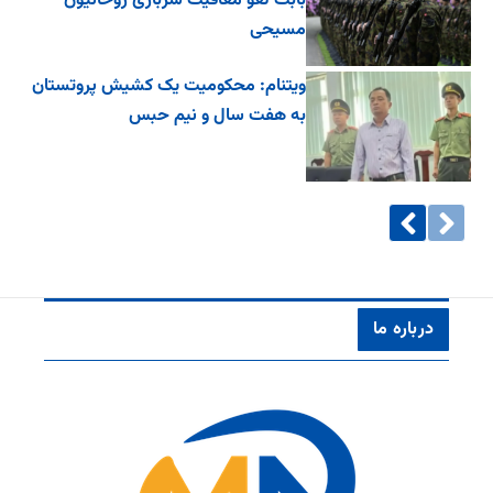
بابت لغو معافیت سربازی روحانیون
مسیحی
ویتنام: محکومیت یک کشیش پروتستان
به هفت سال و نیم حبس
درباره ما