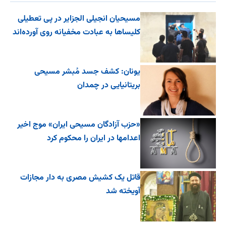
مسیحیان انجیلی الجزایر در پی تعطیلی
کلیساها به عبادت مخفیانه روی آورده‌اند
یونان: کشف جسد مُبشر مسیحی
بریتانیایی در چمدان
«حزب آزادگان مسیحی ایران» موج اخیر
اعدامها در ایران را محکوم کرد
قاتل یک کشیش مصری به دار مجازات
آویخته شد