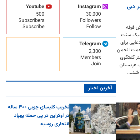
 دبی
Youtube
Instagram
500
30,000
Subscribers
Followers
Subscribe
Follow
ش فرقه
 کاتولیک سنت
عایی برای
Telegram
همت انجمن
2,300
تر گفتگوی
Members
Join
ب عربستان
آخرین اخبار
تخریب کلیسای چوبی ۳۰۰ ساله
در اوکراین در پی حمله پهپاد
انتحاری روسیه