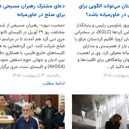
ان می‌تواند الگویی برای
دعای مشترک رهبران مسیحی در
در خاورمیانه باشد؟
برای صلح در خاورمیانه
وز شاویس، رئیس و بنیانگذار
«محبت نیوز»- رهبران مسیحی از ش
مرکز لابی نسل‌کشی کردها (KGLC)، در سخنرانی
مختلف، روز ۲۹ آوریل در کلیسای
ان اروپا، اقلیم کردستان عراق را
مری دبی گرد هم آمدند تا در مراسم د
 بارز از همزیستی و مدارای
صلح شرکت کنند. این گردهمایی به 
انه معرفی کرد. وی بر اهمیت
کلیساهای خلیج فارس، با همکاری دف
ان پناهگاهی برای اقلیت‌ها و
بین ادیان و جهانی حوزه اسقفی جنو
 تاکید کر...
(AVOSA) و کلیسای سنت مری برگزار شد....
یکشنبه، ۱۳ اردیبهشت، ۱۴۰۵
ادامه مطلب