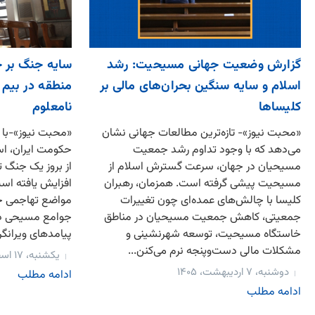
گزارش وضعیت جهانی مسیحیت: رشد
سایه جنگ بر خ
اسلام و سایه سنگین بحران‌های مالی بر
منطقه در بیم و
کلیساها
نامعلوم
«محبت نیوز»- تازه‌ترین مطالعات جهانی نشان
«محبت نیوز»-با 
می‌دهد که با وجود تداوم رشد جمعیت
حکومت ایران، اسر
مسیحیان در جهان، سرعت گسترش اسلام از
از بروز یک جنگ ت
مسیحیت پیشی گرفته است. همزمان، رهبران
افزایش یافته است
کلیسا با چالش‌های عمده‌ای چون تغییرات
مواضع تهاجمی خو
جمعیتی، کاهش جمعیت مسیحیان در مناطق
جوامع مسیحی در
خاستگاه مسیحیت، توسعه شهرنشینی و
پیامدهای ویرانگر 
مشکلات مالی دست‌وپنجه نرم می‌کنن...
یکشنبه، ۱۷ اسفند، ۱۴۰۴
دوشنبه، ۷ اردیبهشت، ۱۴۰۵
ادامه مطلب
ادامه مطلب