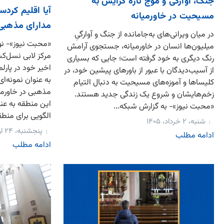
جنگ، آوارگی و موج تازه گرایش به
آیا اقلیم کردست
مسیحیت در خاورمیانه
مدارای مذهبی 
در میان ویرانی‌های به‌جامانده از جنگ و آوارگیِ
«محبت نیوز»- نور
میلیون‌ها انسان در خاورمیانه، جستجوی آرامش
رنگ دیگری به خود گرفته است؛ جایی که بسیاری
اخیر خود در پارلم
از آسیب‌دیدگان با عبور از باورهای پیشین خود، در
به عنوان نمونه‌ای
کلیساها و آموزه‌های مسیحیت به دنبال التیام
مذهبی در خاورمی
زخم‌هایشان و شروع یک زندگی جدید هستند.
این منطقه به عنو
«محبت نیوز»- به گزارش شبکه‌...
الگویی برای منطقه
شنبه، ۲ خرداد، ۱۴۰۵
پنجشنبه، ۲۴ اردیبهشت، ۱۴۰۵
ادامه مطلب
ادامه مطلب