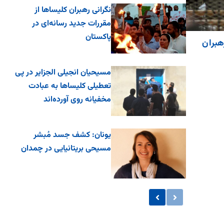
نگرانی رهبران کلیساها از
مقررات جدید رسانه‌ای در
پاکستان
هبران
مسیحیان انجیلی الجزایر در پی
تعطیلی کلیساها به عبادت
مخفیانه روی آورده‌اند
یونان: کشف جسد مُبشر
مسیحی بریتانیایی در چمدان