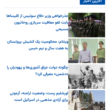
آخرین اخبار
عذرخواهی وزیر دفاع سوئیس از کلیساها
بابت لغو معافیت سربازی روحانیون
مسیحی
ویتنام: محکومیت یک کشیش پروتستان
به هفت سال و نیم حبس
چگونه دولت عراق آشوری‌ها و یهودیان را
«دشمن» معرفی کرد؟
اورشلیم پست: وضعیت ارامنه، آزمونی
برای آزادی مذهبی در اسرائیل است