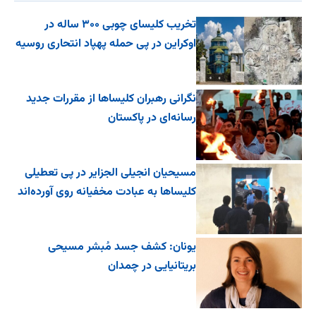
تخریب کلیسای چوبی ۳۰۰ ساله در
اوکراین در پی حمله پهپاد انتحاری روسیه
نگرانی رهبران کلیساها از مقررات جدید
رسانه‌ای در پاکستان
مسیحیان انجیلی الجزایر در پی تعطیلی
کلیساها به عبادت مخفیانه روی آورده‌اند
یونان: کشف جسد مُبشر مسیحی
بریتانیایی در چمدان