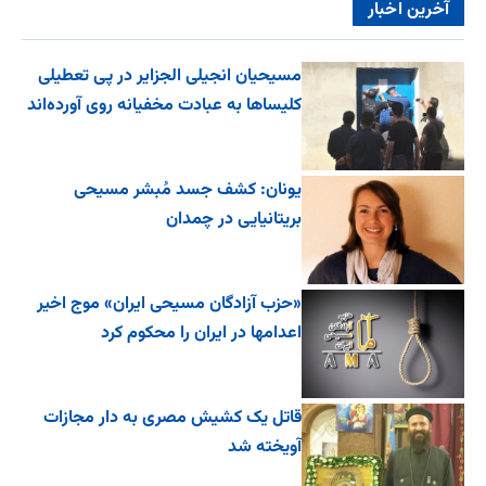
آخرین اخبار
مسیحیان انجیلی الجزایر در پی تعطیلی
کلیساها به عبادت مخفیانه روی آورده‌اند
یونان: کشف جسد مُبشر مسیحی
بریتانیایی در چمدان
«حزب آزادگان مسیحی ایران» موج اخیر
اعدامها در ایران را محکوم کرد
قاتل یک کشیش مصری به دار مجازات
آویخته شد