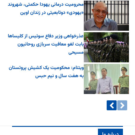
محرومیت درمانی یهودا حکمتی، شهروند
«یهودی» دوتابعیتی در زندان اوین
عذرخواهی وزیر دفاع سوئیس از کلیساها
بابت لغو معافیت سربازی روحانیون
مسیحی
ویتنام: محکومیت یک کشیش پروتستان
به هفت سال و نیم حبس
درباره ما