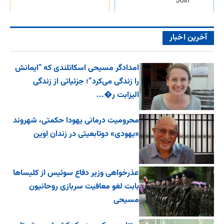
Join
آخرین اخبار
امدادگر مسیحی اسکاتلندی که “ایمانش
را زندگی می‌کرد”؛ جزئیاتی از زندگی
الیزابت ر�...
محرومیت درمانی یهودا حکمتی، شهروند
«یهودی» دوتابعیتی در زندان اوین
عذرخواهی وزیر دفاع سوئیس از کلیساها
بابت لغو معافیت سربازی روحانیون
مسیحی