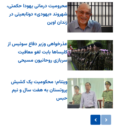
محرومیت درمانی یهودا حکمتی،
شهروند «یهودی» دوتابعیتی در
زندان اوین
عذرخواهی وزیر دفاع سوئیس از
کلیساها بابت لغو معافیت
سربازی روحانیون مسیحی
ویتنام: محکومیت یک کشیش
پروتستان به هفت سال و نیم
حبس