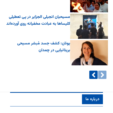
مسیحیان انجیلی الجزایر در پی تعطیلی
کلیساها به عبادت مخفیانه روی آورده‌اند
یونان: کشف جسد مُبشر مسیحی
بریتانیایی در چمدان
درباره ما