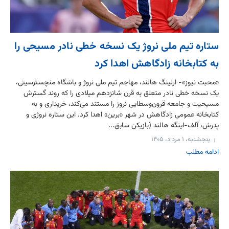
ستاره تیم ملی نروژ یک نسخه خطی نادر مسیحی را
به کتابخانه زادگاهش اهدا کرد
«محبت نیوز»- ارلینگ هالند، مهاجم تیم ملی نروژ و باشگاه منچسترسیتی،
یک نسخه خطی نادر متعلق به قرن شانزدهم میلادی را که روند گسترش
مسیحیت و جامعه قرون‌وسطایی نروژ را مستند می‌کند، خریداری و به
کتابخانه عمومی زادگاهش در شهر «برین» اهدا کرد. این ستاره نروژی و
پدرش، آلف-اینگه هالند (بازیکن سابق...
پنجشنبه، ۱ مرداد، ۱۴۰۵
ادامه مطلب