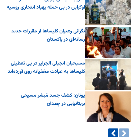
اوکراین در پی حمله پهپاد انتحاری روسیه
نگرانی رهبران کلیساها از مقررات جدید
رسانه‌ای در پاکستان
مسیحیان انجیلی الجزایر در پی تعطیلی
کلیساها به عبادت مخفیانه روی آورده‌اند
یونان: کشف جسد مُبشر مسیحی
بریتانیایی در چمدان