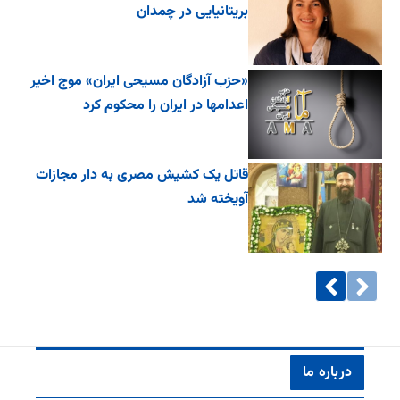
بریتانیایی در چمدان
«حزب آزادگان مسیحی ایران» موج اخیر
اعدامها در ایران را محکوم کرد
قاتل یک کشیش مصری به دار مجازات
آویخته شد
درباره ما