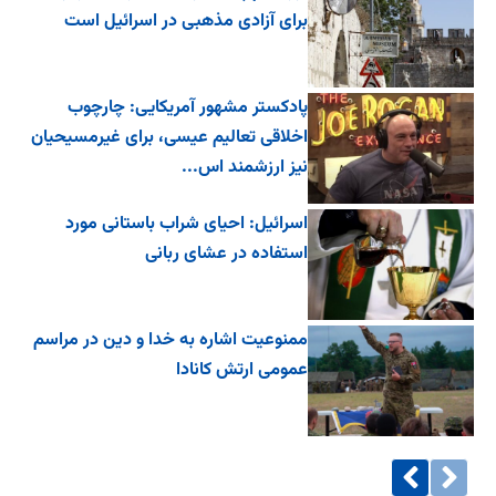
برای آزادی مذهبی در اسرائیل است
پادکستر مشهور آمریکایی: چارچوب
اخلاقی تعالیم عیسی، برای غیرمسیحیان
نیز ارزشمند اس...
اسرائیل: احیای شراب باستانی مورد
استفاده در عشای ربانی
ممنوعیت اشاره به خدا و دین در مراسم
عمومی ارتش کانادا