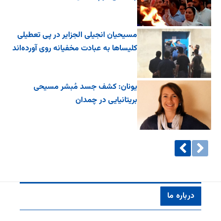
مسیحیان انجیلی الجزایر در پی تعطیلی
کلیساها به عبادت مخفیانه روی آورده‌اند
یونان: کشف جسد مُبشر مسیحی
بریتانیایی در چمدان
درباره ما