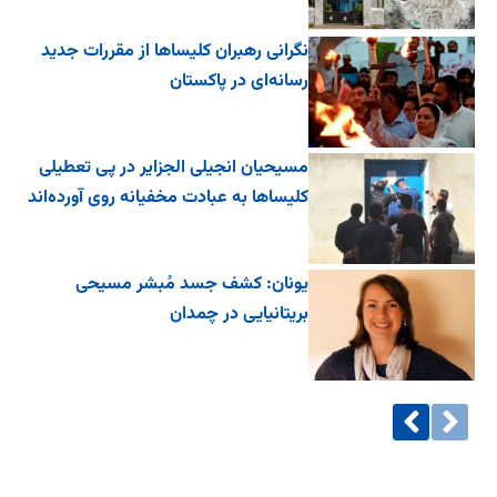
نگرانی رهبران کلیساها از مقررات جدید
رسانه‌ای در پاکستان
مسیحیان انجیلی الجزایر در پی تعطیلی
کلیساها به عبادت مخفیانه روی آورده‌اند
یونان: کشف جسد مُبشر مسیحی
بریتانیایی در چمدان