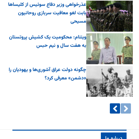
عذرخواهی وزیر دفاع سوئیس از کلیساها
بابت لغو معافیت سربازی روحانیون
مسیحی
ویتنام: محکومیت یک کشیش پروتستان
به هفت سال و نیم حبس
چگونه دولت عراق آشوری‌ها و یهودیان را
«دشمن» معرفی کرد؟
درباره ما